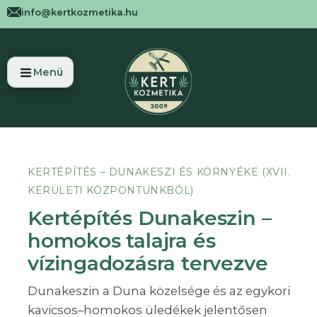
info@kertkozmetika.hu
KERTÉPÍTÉS – DUNAKESZI ÉS KÖRNYÉKE (XVII.
KERÜLETI KÖZPONTUNKBÓL)
Kertépítés Dunakeszin –
homokos talajra és
vízingadozásra tervezve
Dunakeszin a Duna közelsége és az egykori
kavicsos–homokos üledékek jelentősen