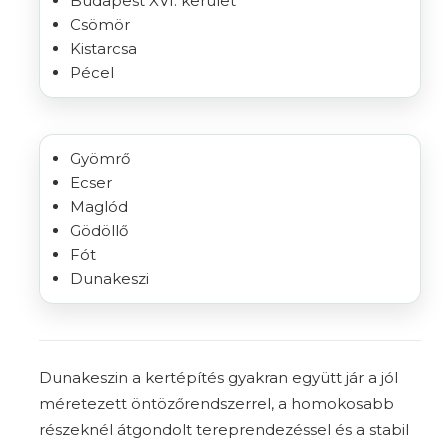
Budapest XVI. kerület
Csömör
Kistarcsa
Pécel
Gyömrő
Ecser
Maglód
Gödöllő
Fót
Dunakeszi
Dunakeszin a kertépítés gyakran együtt jár a
jól
méretezett öntözőrendszerrel
, a homokosabb
részeknél átgondolt
tereprendezéssel
és a stabil