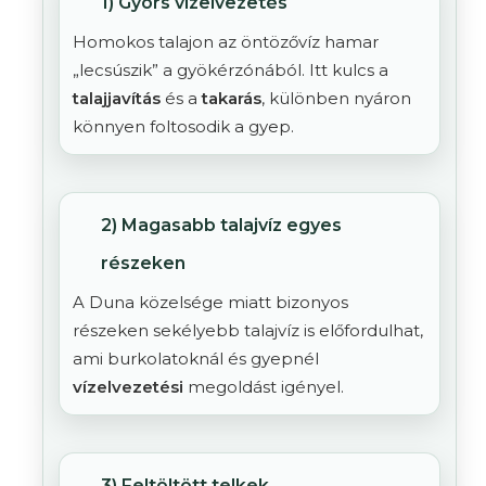
1) Gyors vízelvezetés
Homokos talajon az öntözővíz hamar
„lecsúszik” a gyökérzónából. Itt kulcs a
talajjavítás
és a
takarás
, különben nyáron
könnyen foltosodik a gyep.
2) Magasabb talajvíz egyes
részeken
A Duna közelsége miatt bizonyos
részeken sekélyebb talajvíz is előfordulhat,
ami burkolatoknál és gyepnél
vízelvezetési
megoldást igényel.
3) Feltöltött telkek