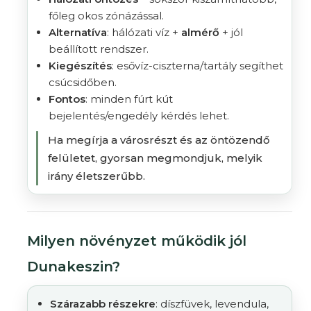
főleg okos zónázással.
Alternatíva
: hálózati víz +
almérő
+ jól
beállított rendszer.
Kiegészítés
: esővíz-ciszterna/tartály segíthet
csúcsidőben.
Fontos
: minden fúrt kút
bejelentés/engedély kérdés lehet.
Ha megírja a városrészt és az öntözendő
felületet, gyorsan megmondjuk, melyik
irány életszerűbb.
Milyen növényzet működik jól
Dunakeszin?
Szárazabb részekre
: díszfüvek, levendula,