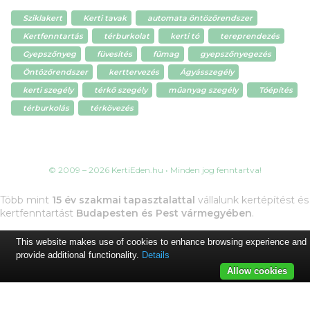
Sziklakert
Kerti tavak
automata öntözőrendszer
Kertfenntartás
térburkolat
kerti tó
tereprendezés
Gyepszőnyeg
füvesítés
fűmag
gyepszőnyegezés
Öntözőrendszer
kerttervezés
Ágyásszegély
kerti szegély
térkő szegély
műanyag szegély
Tóépítés
térburkolás
térkövezés
© 2009 – 2026 KertiEden.hu • Minden jog fenntartva!
Több mint
15 év szakmai tapasztalattal
vállalunk kertépítést és
kertfenntartást
Budapesten és Pest vármegyében
.
This website makes use of cookies to enhance browsing experience and
provide additional functionality.
Details
Allow cookies