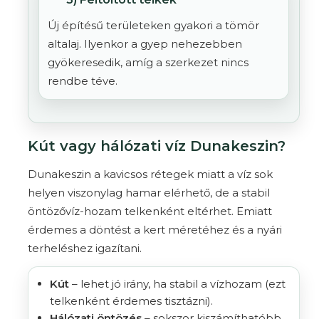
Új építésű területeken gyakori a tömör
altalaj. Ilyenkor a gyep nehezebben
gyökeresedik, amíg a szerkezet nincs
rendbe téve.
Kút vagy hálózati víz Dunakeszin?
Dunakeszin a kavicsos rétegek miatt a víz sok
helyen viszonylag hamar elérhető, de a stabil
öntözővíz-hozam telkenként eltérhet. Emiatt
érdemes a döntést a kert méretéhez és a nyári
terheléshez igazítani.
Kút
– lehet jó irány, ha stabil a vízhozam (ezt
telkenként érdemes tisztázni).
Hálózati öntözés
– sokszor kiszámíthatóbb,