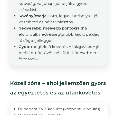
kúpvirág, varjúháj – jól bírják a gyors
száradást.
Sövény/cserje
: som, fagyal, borbolya – jól
kezelhető és hálás választás.
Nedvesebb, mélyebb pontokra
(ha
előfordul): nedvességtűrőbb fajok, például
fűz/éger jelleggel.
Gyep
: megfelelő keverék + talajjavítás + jól
beállított öntözés nélkül itt könnyebben
foltosodik.
Közeli zóna – ahol jellemzően gyors
az egyeztetés és az utánkövetés
Budapest XVII. kerület
(központi kiindulás)