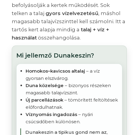
befolyásolják a kertek működését. Sok
telken a talaj
gyors vízelvezetésű
, máshol
magasabb talajvízszinttel kell számolni. Itt a
tartós kert alapja mindig a
talaj + víz +
használat
összehangolása.
Mi jellemző Dunakeszin?
Homokos–kavicsos altalaj
– a víz
gyorsan elszivárog.
Duna közelsége
– bizonyos részeken
magasabb talajvízszint.
Új parcellázások
– tömörített feltöltések
előfordulhatnak.
Víznyomás ingadozás
– nyári
csúcsidőben különösen.
Dunakeszin a tipikus gond nem az,