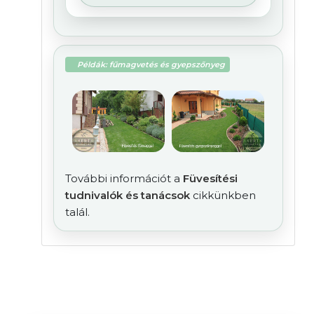
Példák: fűmagvetés és gyepszőnyeg
További információt a
Füvesítési
tudnivalók és tanácsok
cikkünkben
talál.