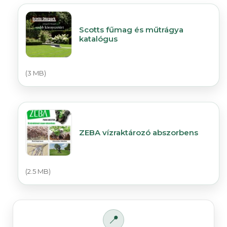
Scotts fűmag és műtrágya
katalógus
(3 MB)
ZEBA vízraktározó abszorbens
(2.5 MB)
📍