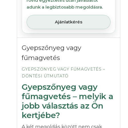
rövid egyeztetés után javaslatot
adunk a legbiztosabb megoldásra.
Ajánlatkérés
Gyepszőnyeg vagy
fűmagvetés
GYEPSZŐNYEG VAGY FŰMAGVETÉS –
DÖNTÉSI ÚTMUTATÓ
Gyepszőnyeg vagy
fűmagvetés – melyik a
jobb választás az Ön
kertjébe?
A két megoldás között nem csak