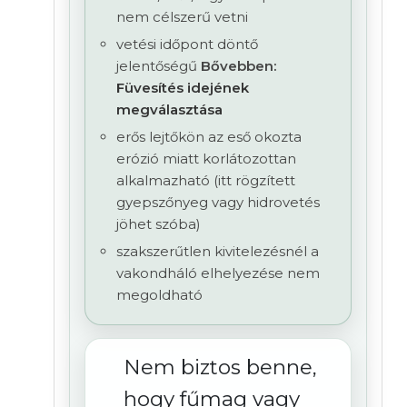
nem célszerű vetni
vetési időpont döntő
jelentőségű
Bővebben:
Füvesítés idejének
megválasztása
erős lejtőkön az eső okozta
erózió miatt korlátozottan
alkalmazható (itt rögzített
gyepszőnyeg vagy hidrovetés
jöhet szóba)
szakszerűtlen kivitelezésnél a
vakondháló elhelyezése nem
megoldható
Nem biztos benne,
hogy fűmag vagy