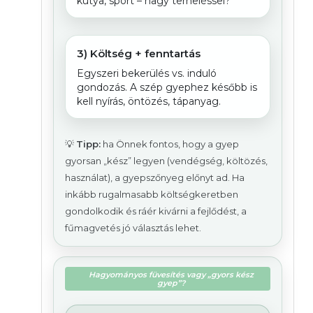
kutya, sport – nagy terheléssel?
3) Költség + fenntartás
Egyszeri bekerülés vs. induló
gondozás. A szép gyephez később is
kell nyírás, öntözés, tápanyag.
💡
Tipp:
ha Önnek fontos, hogy a gyep
gyorsan „kész” legyen (vendégség, költözés,
használat), a gyepszőnyeg előnyt ad. Ha
inkább rugalmasabb költségkeretben
gondolkodik és ráér kivárni a fejlődést, a
fűmagvetés jó választás lehet.
Hagyományos füvesítés vagy „gyors kész
gyep”?