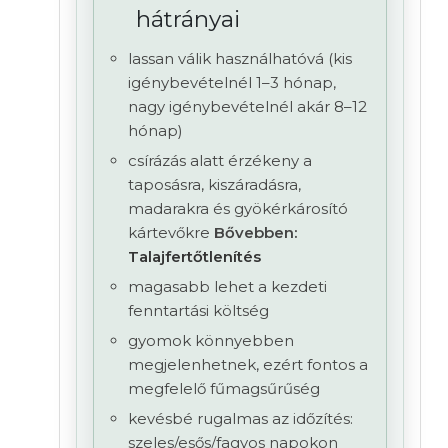
hátrányai
lassan válik használhatóvá (kis
igénybevételnél 1–3 hónap,
nagy igénybevételnél akár 8–12
hónap)
csírázás alatt érzékeny a
taposásra, kiszáradásra,
madarakra és gyökérkárosító
kártevőkre
Bővebben:
Talajfertőtlenítés
magasabb lehet a kezdeti
fenntartási költség
gyomok könnyebben
megjelenhetnek, ezért fontos a
megfelelő fűmagsűrűség
kevésbé rugalmas az időzítés:
szeles/esős/fagyos napokon