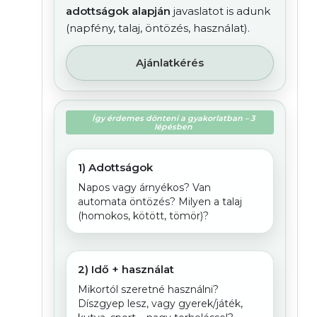
adottságok alapján
javaslatot is adunk
(napfény, talaj, öntözés, használat).
Ajánlatkérés
Így érdemes dönteni a gyakorlatban – 3
lépésben
1) Adottságok
Napos vagy árnyékos? Van
automata öntözés? Milyen a talaj
(homokos, kötött, tömör)?
2) Idő + használat
Mikortól szeretné használni?
Díszgyep lesz, vagy gyerek/játék,