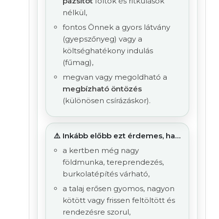
pázsitot
foltok és ritkulások
nélkül,
fontos Önnek a gyors látvány
(gyepszőnyeg) vagy a
költséghatékony indulás
(fűmag),
megvan vagy megoldható a
megbízható öntözés
(különösen csírázáskor).
⚠️ Inkább előbb ezt érdemes, ha…
a kertben még nagy
földmunka, tereprendezés,
burkolatépítés várható,
a talaj erősen gyomos, nagyon
kötött vagy frissen feltöltött és
rendezésre szorul,