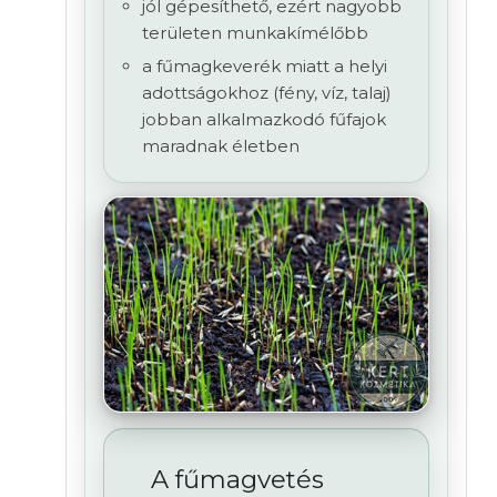
jól gépesíthető, ezért nagyobb
területen munkakímélőbb
a fűmagkeverék miatt a helyi
adottságokhoz (fény, víz, talaj)
jobban alkalmazkodó fűfajok
maradnak életben
A fűmagvetés