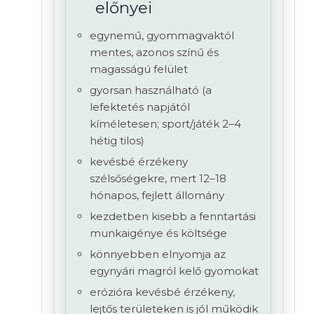
előnyei
egynemű, gyommagvaktól
mentes, azonos színű és
magasságú felület
gyorsan használható (a
lefektetés napjától
kíméletesen; sport/játék 2–4
hétig tilos)
kevésbé érzékeny
szélsőségekre, mert 12–18
hónapos, fejlett állomány
kezdetben kisebb a fenntartási
munkaigénye és költsége
könnyebben elnyomja az
egynyári magról kelő gyomokat
erózióra kevésbé érzékeny,
lejtős területeken is jól működik