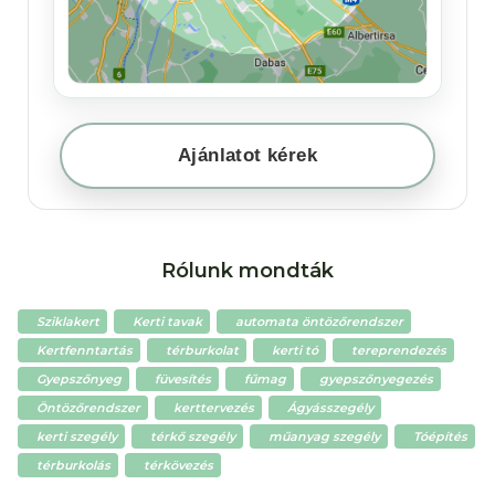
Ajánlatot kérek
Rólunk mondták
Sziklakert
Kerti tavak
automata öntözőrendszer
Kertfenntartás
térburkolat
kerti tó
tereprendezés
Gyepszőnyeg
füvesítés
fűmag
gyepszőnyegezés
Öntözőrendszer
kerttervezés
Ágyásszegély
kerti szegély
térkő szegély
műanyag szegély
Tóépítés
térburkolás
térkövezés