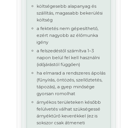
költségesebb alapanyag és
szállítás, magasabb bekerülési
költség
a fektetés nem gépesíthető,
ezért nagyobb az élőmunka
igény
a felszedéstől számítva 1–3
napon belül fel kell használni
(időjárástól függően)
ha elmarad a rendszeres ápolás
(fűnyírás, öntözés, szellőztetés,
tápozás), a gyep minősége
gyorsan romolhat
árnyékos területeken később
felülvetés válhat szükségessé
árnyéktűrő keverékkel (ez is
sokszor csak átmeneti