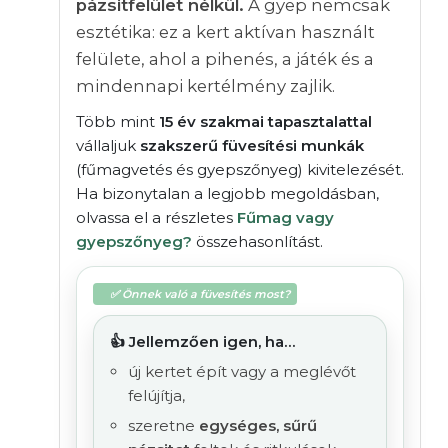
pázsitfelület nélkül.
A gyep nemcsak
esztétika: ez a kert aktívan használt
felülete, ahol a pihenés, a játék és a
mindennapi kertélmény zajlik.
Több mint
15 év szakmai tapasztalattal
vállaljuk
szakszerű füvesítési munkák
(fűmagvetés és gyepszőnyeg) kivitelezését.
Ha bizonytalan a legjobb megoldásban,
olvassa el a részletes
Fűmag vagy
gyepszőnyeg?
összehasonlítást.
✅ Önnek való a füvesítés most?
👍 Jellemzően igen, ha…
új kertet épít vagy a meglévőt
felújítja,
szeretne
egységes, sűrű