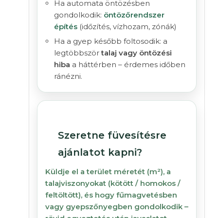
Ha automata öntözésben
gondolkodik:
öntözőrendszer
építés
(időzítés, vízhozam, zónák)
Ha a gyep később foltosodik: a
legtöbbször
talaj vagy öntözési
hiba
a háttérben – érdemes időben
ránézni.
Szeretne füvesítésre
ajánlatot kapni?
Küldje el a terület méretét (m²), a
talajviszonyokat (kötött / homokos /
feltöltött), és hogy
fűmagvetésben
vagy
gyepszőnyegben
gondolkodik –