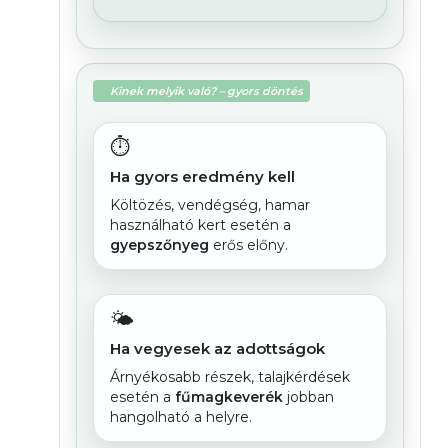
Kinek melyik való? – gyors döntés
⏱️
Ha gyors eredmény kell
Költözés, vendégség, hamar
használható kert esetén a
gyepszőnyeg
erős előny.
🌤️
Ha vegyesek az adottságok
Árnyékosabb részek, talajkérdések
esetén a
fűmagkeverék
jobban
hangolható a helyre.