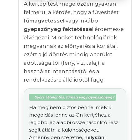
A kertépítést megelőzően gyakran
felmerül a kérdés, hogy a füvesítést
fűmagvetéssel
vagy inkább
gyepszőnyeg fektetéssel
érdemes-e
elvégezni. Mindkét technológiának
megvannak az előnyei és a korlátai,
ezért a jó döntés mindig a terület
adottságaitól (fény, víz, talaj), a
használat intenzitásától és a
rendelkezésre álló időtől függ.
Gyors áttekintés: fűmag vagy gyepszőnyeg?
Ha még nem biztos benne, melyik
megoldás lenne az Ön kertjéhez a
legjobb, az alábbi összehasonlító rész
segít átlátni a különbségeket.
Amennyiben szeretné,
helyszíni