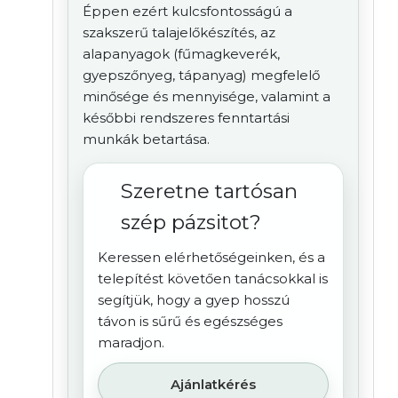
Éppen ezért kulcsfontosságú a
szakszerű talajelőkészítés, az
alapanyagok (fűmagkeverék,
gyepszőnyeg, tápanyag) megfelelő
minősége és mennyisége, valamint a
későbbi rendszeres fenntartási
munkák betartása.
Szeretne tartósan
szép pázsitot?
Keressen elérhetőségeinken, és a
telepítést követően tanácsokkal is
segítjük, hogy a gyep hosszú
távon is sűrű és egészséges
maradjon.
Ajánlatkérés