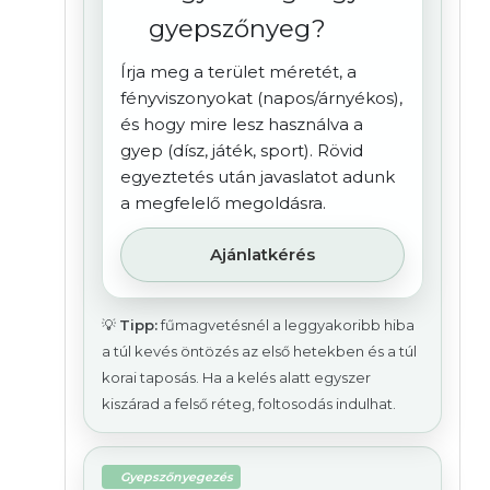
gyepszőnyeg?
Írja meg a terület méretét, a
fényviszonyokat (napos/árnyékos),
és hogy mire lesz használva a
gyep (dísz, játék, sport). Rövid
egyeztetés után javaslatot adunk
a megfelelő megoldásra.
Ajánlatkérés
💡
Tipp:
fűmagvetésnél a leggyakoribb hiba
a túl kevés öntözés az első hetekben és a túl
korai taposás. Ha a kelés alatt egyszer
kiszárad a felső réteg, foltosodás indulhat.
Gyepszőnyegezés