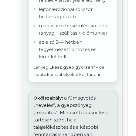
felület – látványos eredmény
lejtőn/eróziónál sokszor
biztonságosabb
magasabb bekerülési költség
(anyag + szállítás + élőmunka)
az első 2–4 hétben
fegyelmezett öntözés és
kímélet kell
Lényeg:
„kész gyep gyorsan”
– de
induláskor szabályokat kell tartani.
Ökölszabály:
a fűmagvetés
„nevelés”, a gyepszőnyeg
„telepítés”. Mindkettő akkor lesz
tartósan szép, ha a
talajelőkészítés és a későbbi
fenntartás is rendben van.