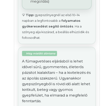
megoldás)
💡
Tipp:
gyepszőnyegnél az első 10–14
napban a legfontosabb a
folyamatos
gyökeresedést segítő öntözés
. Ha a
szőnyeg alja kiszárad, a beállás elhúzódik és
foltosodhat.
Még mielőtt döntene
A fűmagvetéses eljárásból is lehet
idővel sűrű, gyommentes, életerős
pázsitot kialakítani – ha a kivitelezés és
az ápolás szakszerű. Ugyanakkor
gyepszőnyegből is rövid idő alatt lehet
kiritkult, beteg vagy gyomos
gyepfelület, ha elmarad a megfelelő
fenntartás.