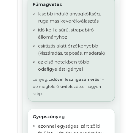
Fűmagvetés
kisebb induló anyagköltség,
rugalmas keverékválasztás
idő kell a sűrű, strapabíró
állományhoz
csírázás alatt érzékenyebb
(kiszáradás, taposás, madarak)
az első hetekben több
odafigyelést igényel
Lényeg:
„idővel lesz igazán erős”
–
de megfelelő kivitelezéssel nagyon
szép.
Gyepszőnyeg
azonnal egységes, zárt zöld