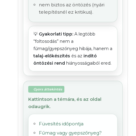
nem biztos az öntözés (nyári
telepítésnél ez kritikus).
💡
Gyakorlati tipp:
A legtöbb
“foltosodás” nem a
fűmag/gyepszőnyeg hibája, hanem a
talaj-előkészítés
és az
indító
öntözési rend
hiányosságaiból ered.
Gyors áttekintés
Kattintson a témára, és az oldal
odaugrik.
Füvesítés időpontja
Fűmag vagy gyepszőnyeg?