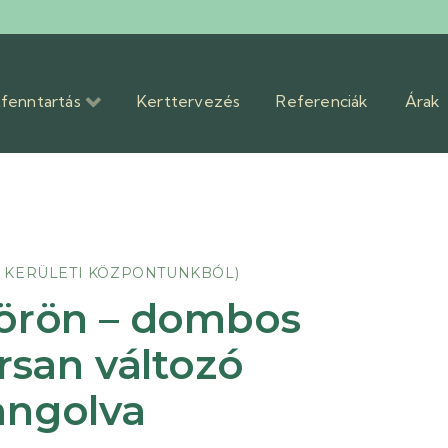
fenntartás
Kerttervezés
Referenciák
Árak
I. KERÜLETI KÖZPONTUNKBÓL)
örön – dombos
rsan változó
angolva