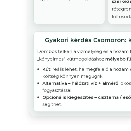
szerkeze
rétegren
foltosodá
Gyakori kérdés Csömörön: k
Dombos telken a vízmélység és a hozam te
„kényelmes” kútmegoldáshoz
mélyebb fú
Kút
: reális lehet, ha megfelelő a hoza
költség könnyen megugrik.
Alternatíva – hálózati víz + almérő
: oko
fogyasztással.
Opcionális kiegészítés – ciszterna / eső
segíthet.