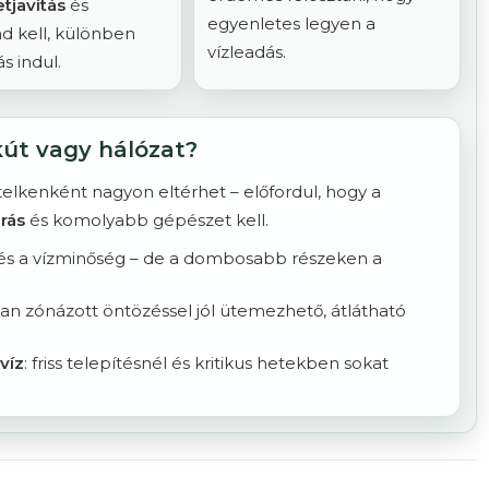
tjavítás
és
egyenletes legyen a
d kell, különben
vízleadás.
s indul.
út vagy hálózat?
lkenként nagyon eltérhet – előfordul, hogy a
rás
és komolyabb gépészet kell.
m és a vízminőség – de a dombosabb részeken a
san zónázott öntözéssel jól ütemezhető, átlátható
víz
: friss telepítésnél és kritikus hetekben sokat