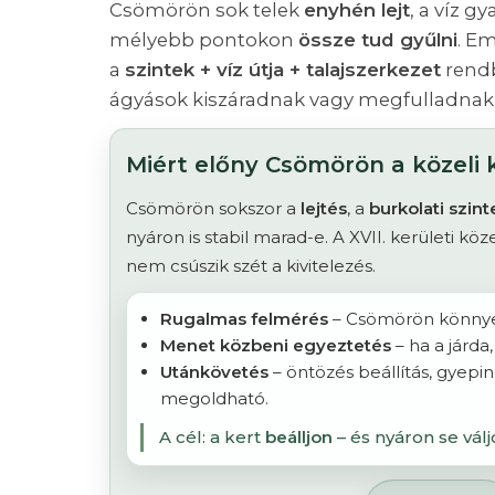
Csömörön sok telek
enyhén lejt
, a víz g
mélyebb pontokon
össze tud gyűlni
. Em
a
szintek + víz útja + talajszerkezet
rendb
ágyások kiszáradnak vagy megfulladnak
Miért előny Csömörön a közeli k
Csömörön sokszor a
lejtés
, a
burkolati szint
nyáron is stabil marad-e. A XVII. kerületi kö
nem csúszik szét a kivitelezés.
Rugalmas felmérés
– Csömörön könnyeb
Menet közbeni egyeztetés
– ha a járda
Utánkövetés
– öntözés beállítás, gyepi
megoldható.
A cél: a kert
beálljon
– és nyáron se válj