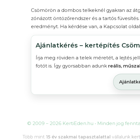
Csömörön a dombos telkeknél gyakran az
át
zónázott
öntözőrendszer
és a tartós
füvesítés
eredményt. Ha kérdése van, a
Kapcsolat
oldal
Ajánlatkérés – kertépítés Csö
Írja meg röviden a telek méretét, a lejtés je
fotót is. Így gyorsabban adunk
reális, műszak
Ajánlatk
© 2009 – 2026 KertiEden.hu • Minden jog fennta
Több mint
15 év szakmai tapasztalattal
vállalunk ker