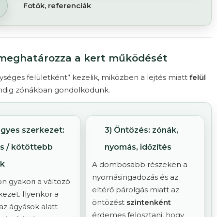
Fotók, referenciák
i meghatározza a kert működését
gységes felületként” kezelik, miközben a lejtés miatt
felül
mindig zónákban gondolkodunk.
egyes szerkezet:
3) Öntözés: zónák,
és / kötöttebb
nyomás, időzítés
ok
A dombosabb részeken a
nyomásingadozás és az
 gyakori a változó
eltérő párolgás miatt az
kezet. Ilyenkor a
öntözést
szintenként
az ágyások alatt
érdemes felosztani, hogy