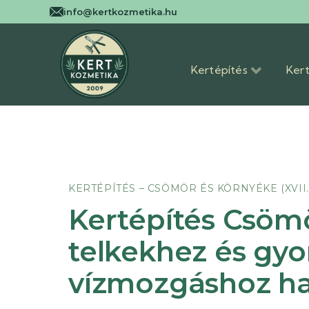
info@kertkozmetika.hu
Kertépítés
Kert
KERTÉPÍTÉS – CSÖMÖR ÉS KÖRNYÉKE (XVI
Kertépítés Csöm
telkekhez és gyo
vízmozgáshoz h