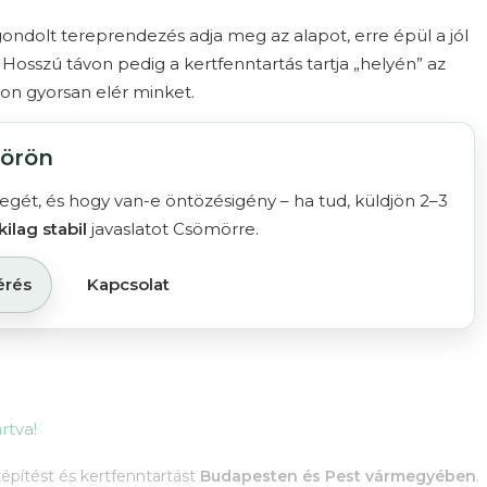
gondolt tereprendezés
adja meg az alapot, erre épül a jól
. Hosszú távon pedig a
kertfenntartás
tartja „helyén” az
on gyorsan elér minket.
mörön
llegét, és hogy van-e öntözésigény – ha tud, küldjön 2–3
ilag stabil
javaslatot Csömörre.
érés
Kapcsolat
rtva!
tépítést és kertfenntartást
Budapesten és Pest vármegyében
.