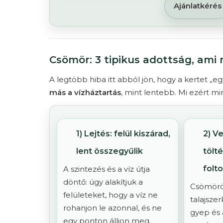
Ajánlatkérés
Csömör: 3 tipikus adottság, am
A legtöbb hiba itt abból jön, hogy a kertet „e
más a vízháztartás
, mint lentebb. Mi ezért 
1) Lejtés: felül kiszárad,
2) V
lent összegyűlik
tölt
folt
A szintezés és a víz útja
döntő: úgy alakítjuk a
Csömörön
felületeket, hogy a víz ne
talajszer
rohanjon le azonnal, és ne
gyep és 
egy ponton álljon meg.