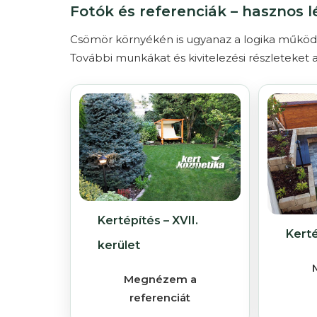
Fotók és referenciák – hasznos 
Csömör környékén is ugyanaz a logika működik: v
További munkákat és kivitelezési részleteket a 
Kertépítés – XVII.
Kerté
kerület
Megnézem a
referenciát