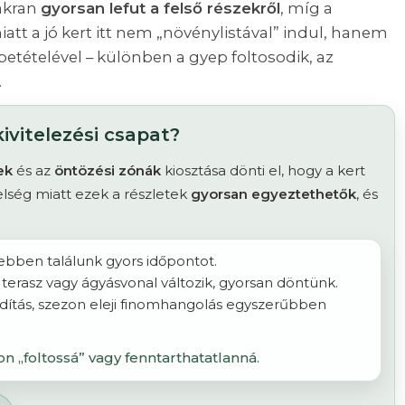
yakran
gyorsan lefut a felső részekről
, míg a
iatt a jó kert itt nem „növénylistával” indul, hanem
etételével – különben a gyep foltosodik, az
.
ivitelezési csapat?
ek
és az
öntözési zónák
kiosztása dönti el, hogy a kert
zelség miatt ezek a részletek
gyorsan egyeztethetők
, és
ben találunk gyors időpontot.
, terasz vagy ágyásvonal változik, gyorsan döntünk.
ndítás, szezon eleji finomhangolás egyszerűbben
on „foltossá” vagy fenntarthatatlanná.