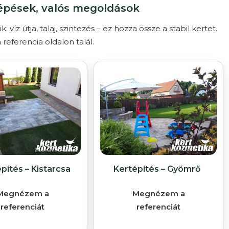
lépések, valós megoldások
íz útja, talaj, szintezés – ez hozza össze a stabil kertet.
referencia oldalon talál.
pítés – Kistarcsa
Kertépítés – Gyömrő
Megnézem a
Megnézem a
referenciát
referenciát