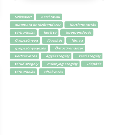
Sziklakert
Kerti tavak
automata öntözőrendszer
Kertfenntartás
térburkolat
kerti tó
tereprendezés
Gyepszőnyeg
füvesítés
fűmag
gyepszőnyegezés
Öntözőrendszer
kerttervezés
Ágyásszegély
kerti szegély
térkő szegély
műanyag szegély
Tóépítés
térburkolás
térkövezés