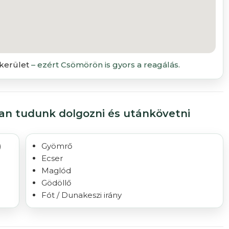
kerület
– ezért Csömörön is gyors a reagálás.
ban tudunk dolgozni és utánkövetni
)
Gyömrő
Ecser
Maglód
Gödöllő
Fót
/
Dunakeszi
irány