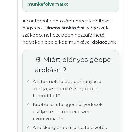
munkafolyamatot.
Az automata öntözőrendszer kiépítését
nagyrészt
láncos árokásóval
végezzük,
szűkebb, nehezebben hozzáférhető
helyeken pedig kézi munkával dolgozunk.
⚙️ Miért előnyös géppel
árokásni?
A kitermelt földet porhanyósra
aprítja, visszatöltéskor jobban
tömöríthető.
Kisebb az utólagos süllyedések
esélye az öntözőrendszer
nyomvonalán.
A keskeny árok miatt a felülvetés