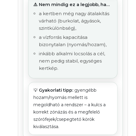
⚠️ Nem mindig ez a legjobb, ha…
a kertben még nagy átalakítás
várható (burkolat, ágyások,
szintkülönbség),
a vízforrás kapacitása
bizonytalan (nyomás/hozam),
inkább alkalmi locsolás a cél,
nem pedig stabil, egységes
kertkép.
💡
Gyakorlati tipp:
gyengébb
hozam/nyomás mellett is
megoldható a rendszer – a kulcs a
korrekt zónázás és a megfelelő
szórófejek/csepegtető körök
kiválasztása.