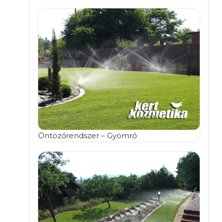
Öntözőrendszer – Gyömrő