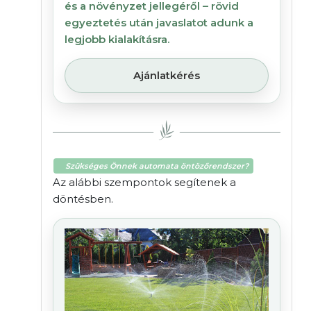
és a növényzet jellegéről – rövid
egyeztetés után javaslatot adunk a
legjobb kialakításra.
Ajánlatkérés
Szükséges Önnek automata öntözőrendszer?
Az alábbi szempontok segítenek a
döntésben.