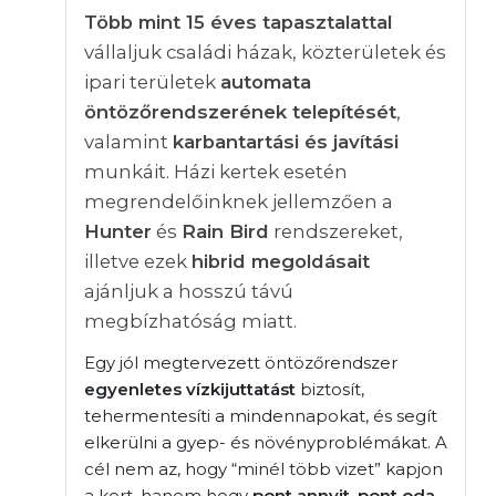
Több mint 15 éves tapasztalattal
vállaljuk családi házak, közterületek és
ipari területek
automata
öntözőrendszerének telepítését
,
valamint
karbantartási és javítási
munkáit. Házi kertek esetén
megrendelőinknek jellemzően a
Hunter
és
Rain Bird
rendszereket,
illetve ezek
hibrid megoldásait
ajánljuk a hosszú távú
megbízhatóság miatt.
Egy jól megtervezett öntözőrendszer
egyenletes vízkijuttatást
biztosít,
tehermentesíti a mindennapokat, és segít
elkerülni a gyep- és növényproblémákat. A
cél nem az, hogy “minél több vizet” kapjon
a kert, hanem hogy
pont annyit, pont oda,