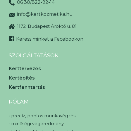
06 30/822-92-14
info@kertkozmetika.hu
1172. Budapest Ároktő u. 81.

Keress minket a Facebookon
SZOLGÁLTATÁSOK
Kerttervezés
Kertépítés
Kertfenntartás
RÓLAM
• precíz, pontos munkavégzés
• minőségi végeredmény