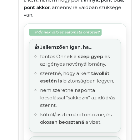
pont akkor
, amennyire valóban szüksége
van.
✅ Önnek való az automata öntözés?
👍 Jellemzően igen, ha…
fontos Önnek a
szép gyep
és
az igényes növényállomány,
szeretné, hogy a kert
távollét
esetén is
biztonságban legyen,
nem szeretne naponta
locsolással “sakkozni” az időjárás
szerint,
kútról/ciszternáról öntözne, és
okosan beosztaná
a vizet.