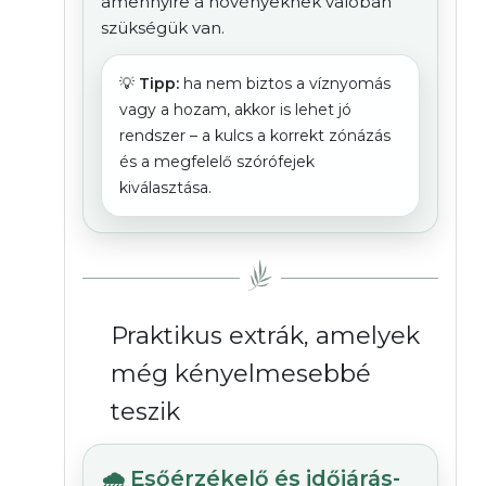
amennyire a növényeknek valóban
szükségük van.
💡
Tipp:
ha nem biztos a víznyomás
vagy a hozam, akkor is lehet jó
rendszer – a kulcs a korrekt zónázás
és a megfelelő szórófejek
kiválasztása.
Praktikus extrák, amelyek
még kényelmesebbé
teszik
🌧️ Esőérzékelő és időjárás-