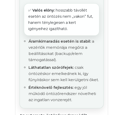
✅
Valós előny:
hosszabb távollét
esetén az öntözés nem „vakon” fut,
hanem ténylegesen a kert
igényeihez igazítható.
Áramkimaradás esetén is stabil:
a
vezérlők memóriája megőrzi a
beállításokat (backup/elem
támogatással).
Láthatatlan szórófejek:
csak
öntözéskor emelkednek ki, így
fűnyíráskor sem kell kerülgetni őket.
Értéknövelő fejlesztés:
egy jól
működő öntözőrendszer növelheti
az ingatlan vonzerejét.