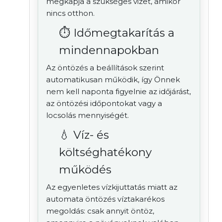
megkapja a szükséges vizet, amikor
nincs otthon.
⏱️ Időmegtakarítás a
mindennapokban
Az öntözés a beállítások szerint
automatikusan működik, így Önnek
nem kell naponta figyelnie az időjárást,
az öntözési időpontokat vagy a
locsolás mennyiségét.
💧 Víz- és
költséghatékony
működés
Az egyenletes vízkijuttatás miatt az
automata öntözés víztakarékos
megoldás: csak annyit öntöz,