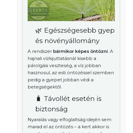
🌿 Egészségesebb gyep
és növényállomány
A rendszer
bármikor képes öntözni
. A
hajnali vízkijuttatásnál kisebb a
párolgási veszteség, a víz jobban
hasznosul, az esti öntözéssel szemben
pedig a gyepet jobban védi a
betegségektől.
🧳 Távollét esetén is
biztonság
Nyaralás vagy elfoglaltság idején sem
marad el az öntözés – a kert akkor is