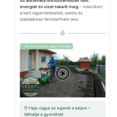
Az automata öntözőrendszer időt,
energiát és vizet takarít meg
– miközben
a kert egyenletesebb, szebb és
stabilabban fenntartható lesz.
Öntözőrendszer gépi árokásás
🖱️ Tipp: vigye az egeret a képre –
láthatja a gyorsított