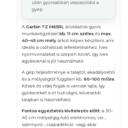
után gyorsabban visszazöldül a
gyep.
A
Garbin TZ M65RL
árokásónk gyors
munkavégzéssel
kb. 11 cm széles
és
max.
40–45 cm mély
árkot képes készíteni, ami
ideális a csőhálózat lefektetéséhez. Íves
nyomvonalakat is szépen követ, így íves
ágyásoknál is jól használható.
A gép teljesítménye a talajtól, akadályoktól
és a mélységtől függően kb.
60–100 m/óra
.
Kések és vídia fogak is vannak rajta, így
gyökereket is el tud vágni, kövesebb
talajban is használható.
Fontos egyeztetés kivitelezés előtt:
a 30–
40 cm mélységig futó elektromos, víz-,
szennyvíz-, csapadékvíz- vagy akár