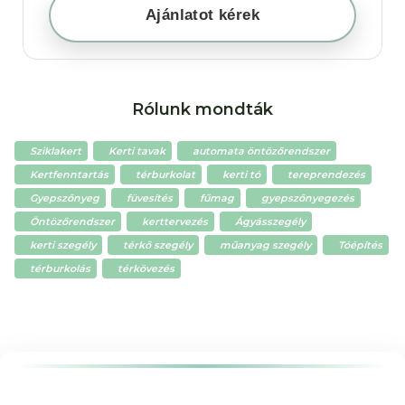
Ajánlatot kérek
Rólunk mondták
Sziklakert
Kerti tavak
automata öntözőrendszer
Kertfenntartás
térburkolat
kerti tó
tereprendezés
Gyepszőnyeg
füvesítés
fűmag
gyepszőnyegezés
Öntözőrendszer
kerttervezés
Ágyásszegély
kerti szegély
térkő szegély
műanyag szegély
Tóépítés
térburkolás
térkövezés